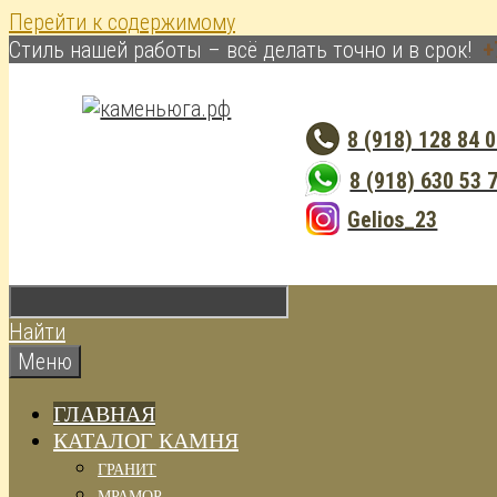
Перейти к содержимому
Cтиль нашей работы – всё делать точно и в срок!
+
8 (918) 128 84 
8 (918) 630 53 
Gelios_23
Найти
Меню
ГЛАВНАЯ
КАТАЛОГ КАМНЯ
ГРАНИТ
МРАМОР