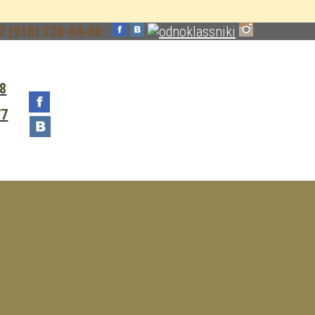
7 (918) 128-84-08
08
77