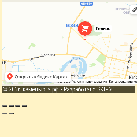
© 2026 каменьюга.рф
• Разработано
SKIPAO