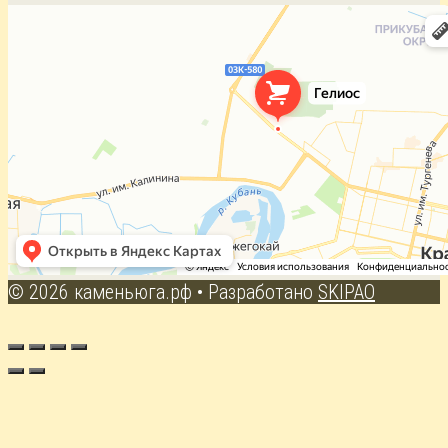
© 2026 каменьюга.рф
• Разработано
SKIPAO