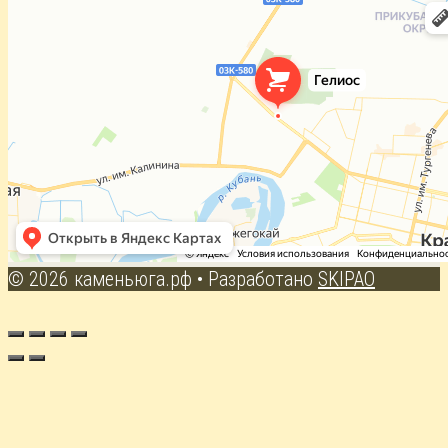
© 2026 каменьюга.рф
• Разработано
SKIPAO