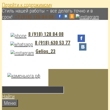
Перейти к содержимому
Cтиль нашей работы – всё делать точно и в
срок!
+7 (918) 128-84-08
8 (918) 128 84 08
8 (918) 630 53 77
Gelios_23
Найти
Меню