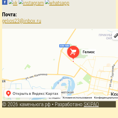
Почта:
gelios23@inbox.ru
© 2026 каменьюга.рф
• Разработано
SKIPAO